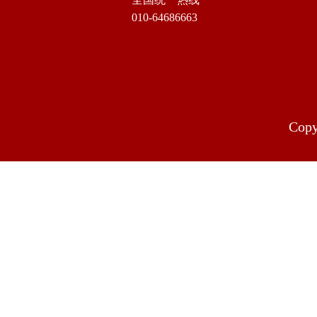
010-64686663
Cop